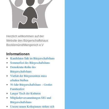
Herzlich willkommen auf der
Website des Bürgerschaftshaus
Bocklemünd/Mengenich e.V
Informationen
Kandidaten-Talk im Bürgerschaftshaus
Sommerfest des Bürgeschaftshaus
Demokratie-Reihe des
Bürgerschaftshaus
Vielfalt der Bürgerzentren muss
erhalten bleiben
50 Jahr Bürgerschaftshaus – Großes
Familienfest
Langer Tisch der Kulturen
Mitgliederversammlungen SIG und
Bürgerschaftshaus
Unsere neuen Kolleginnen stellen sich