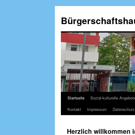
Zum
Inhalt
Bürgerschaftsha
springen
Startseite
Sozial-kulturelle Angebot
Kontakt
Impressum
Datenschutz
Herzlich willkommen 