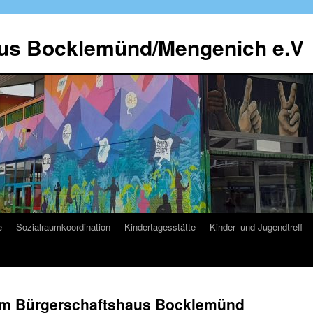
us Bocklemünd/Mengenich e.V
e
Sozialraumkoordination
Kindertagesstätte
Kinder- und Jugendtreff
im Bürgerschaftshaus Bocklemünd