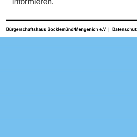
informieren.
Bürgerschaftshaus Bocklemünd/Mengenich e.V
Datenschut