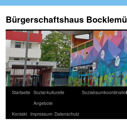
Zum
Inhalt
Bürgerschaftshaus Bocklemü
springen
Startseite
Sozial-kulturelle
Sozialraumkoordinatio
Angebote
Kontakt
Impressum
Datenschutz