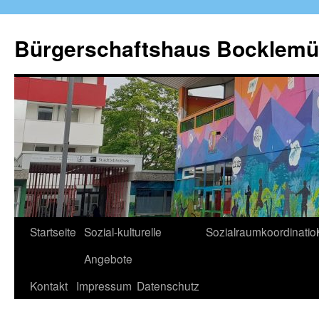
Zum
Inhalt
Bürgerschaftshaus Bocklemü
springen
Startseite
Sozial-kulturelle
Sozialraumkoordinatio
Angebote
Kontakt
Impressum
Datenschutz