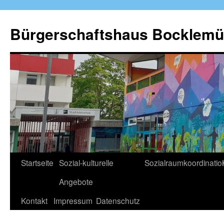
Zum
Inhalt
Bürgerschaftshaus Bocklemü
springen
Startseite
Sozial-kulturelle
Sozialraumkoordinatio
Angebote
Kontakt
Impressum
Datenschutz