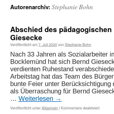
Stephanie Bohn
Autorenarchiv:
Abschied des pädagogischen 
Giesecke
Veröffentlicht am
7. Juli 2020
von
Stephanie Bohn
Nach 33 Jahren als Sozialarbeiter im
Bocklemünd hat sich Bernd Gieseck
verdienten Ruhestand verabschiedet
Arbeitstag hat das Team des Bürge
bunte Feier unter Berücksichtigung
als Überraschung für Bernd Gieseck
…
Weiterlesen
→
für
Veröffentlicht unter
Allgemein
|
Kommentare deaktiviert
Abschie