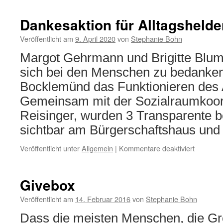
des
pädagog
Dankesaktion für Alltagsheld
Leiters
Bernd
Veröffentlicht am
9. April 2020
von
Stephanie Bohn
Gieseck
Margot Gehrmann und Brigitte Blum 
sich bei den Menschen zu bedanken,
Bocklemünd das Funktionieren des Al
Gemeinsam mit der Sozialraumkoor
Reisinger, wurden 3 Transparente b
sichtbar am Bürgerschaftshaus un
für
Veröffentlicht unter
Allgemein
|
Kommentare deaktiviert
Dankesak
für
Alltagsh
Givebox
Veröffentlicht am
14. Februar 2016
von
Stephanie Bohn
Dass die meisten Menschen, die G