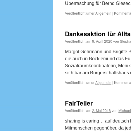
Überraschung für Bernd Giesec
Veröffentlicht unter
Allgemein
|
Kommentar
Dankesaktion für All
Veröffentlicht am
9. April 2020
von
Stepha
Margot Gehrmann und Brigitte B
die auch in Bocklemünd das Fun
Sozialraumkoordinatorin, Monik
sichtbar am Bürgerschaftshau
Veröffentlicht unter
Allgemein
|
Kommentar
FairTeiler
Veröffentlicht am
2. Mai 2018
von
Michael
sharing is caring… auf deutsch h
Mitmenschen gegenüber, da jed