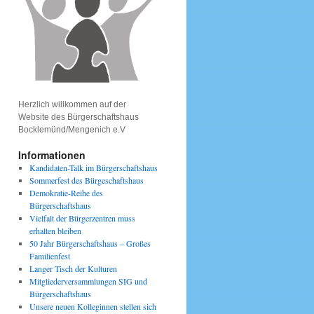
Herzlich willkommen auf der
Website des Bürgerschaftshaus
Bocklemünd/Mengenich e.V
Informationen
Kandidaten-Talk im Bürgerschaftshaus
Sommerfest des Bürgeschaftshaus
Demokratie-Reihe des
Bürgerschaftshaus
Vielfalt der Bürgerzentren muss
erhalten bleiben
50 Jahr Bürgerschaftshaus – Großes
Familienfest
Langer Tisch der Kulturen
Mitgliederversammlungen SIG und
Bürgerschaftshaus
Unsere neuen Kolleginnen stellen sich