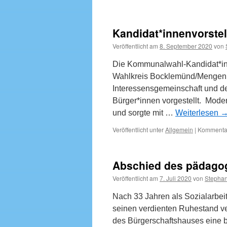
Kandidat*innenvorste
Veröffentlicht am
8. September 2020
von
Die Kommunalwahl-Kandidat*in
Wahlkreis Bocklemünd/Mengenic
Interessensgemeinschaft und d
Bürger*innen vorgestellt. Moder
und sorgte mit …
Weiterlesen
Veröffentlicht unter
Allgemein
|
Kommentar
Abschied des pädagog
Veröffentlicht am
7. Juli 2020
von
Stephan
Nach 33 Jahren als Sozialarbeit
seinen verdienten Ruhestand ve
des Bürgerschaftshauses eine b