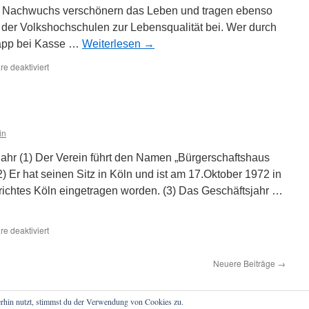
Nachwuchs verschönern das Leben und tragen ebenso
der Volkshochschulen zur Lebensqualität bei. Wer durch
napp bei Kasse …
Weiterlesen
→
für
e deaktiviert
Kölnpass
in
jahr (1) Der Verein führt den Namen „Bürgerschaftshaus
 Er hat seinen Sitz in Köln und ist am 17.Oktober 1972 in
richtes Köln eingetragen worden. (3) Das Geschäftsjahr …
für
e deaktiviert
Satzung
Neuere Beiträge
→
rhin nutzt, stimmst du der Verwendung von Cookies zu.