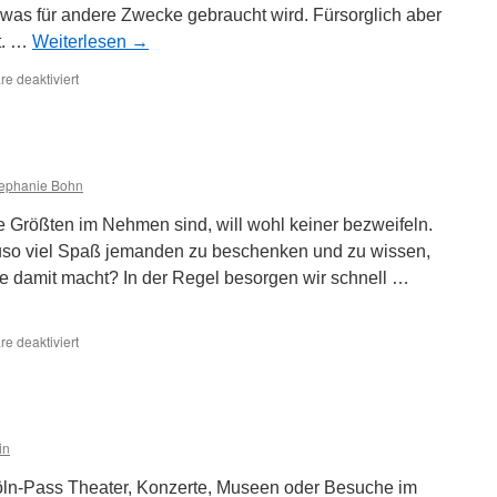
 was für andere Zwecke gebraucht wird. Fürsorglich aber
t. …
Weiterlesen
→
für
e deaktiviert
FairTeiler
ephanie Bohn
 Größten im Nehmen sind, will wohl keiner bezweifeln.
uso viel Spaß jemanden zu beschenken und zu wissen,
 damit macht? In der Regel besorgen wir schnell …
für
e deaktiviert
Givebox
in
öln-Pass Theater, Konzerte, Museen oder Besuche im