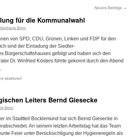
Neuere Beiträge
→
llung für die Kommunalwahl
Stephanie Bohn
nen von SPD, CDU, Grünen, Linken und FDP für den
h sind der Einladung der Siedler-
es Bürgerschaftshauses gefolgt und haben sich den
ator Dr. Winfried Kösters führte gekonnt durch den Abend
→
für
e deaktiviert
Kandidat*innenvorstellung
für
die
ischen Leiters Bernd Giesecke
Kommunalwahl
ie Bohn
er im Stadtteil Bocklemünd hat sich Bernd Giesecke in
rabschiedet. An seinem letzten Arbeitstag hat das Team
unte Feier unter Berücksichtigung der Hygieneregeln als